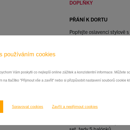
DOPLŇKY
PŘÁNÍ K DORTU
Popřejte oslavenci stylově 
zvoleného dortu! Blahopřání
na papíře silné gramáže a j
s používáním cookies
Blahopřání - sváteční
ychom Vám poskytli co nejlepší online zážitek a konzistentní informace. Můžete 
 na tlačítko "Přijmout vše a zavřít" nebo si přizpůsobit nastavení souborů cookie k
BALÓNKY
Balónky vykouzlí z každé os
Spravovat cookies
Zavřít a nepřijmout cookies
Přibalte k objednávce 5, 10
Balónek je sytě červené ba
30 cm. Pokud v eshopu zvolí
set, tedy 5 balónků.