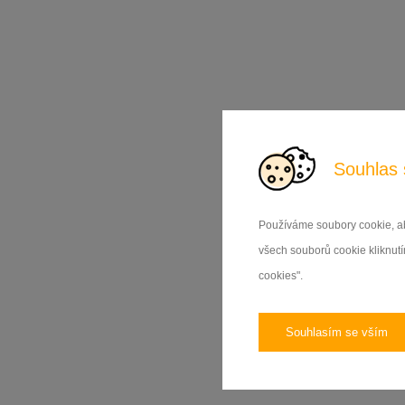
Souhlas 
Používáme soubory cookie, ab
všech souborů cookie kliknutím
cookies".
Souhlasím se vším