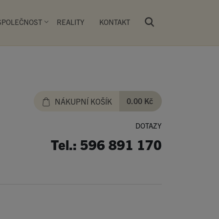
SPOLEČNOST
REALITY
KONTAKT
Všechny produkty
0.00 Kč
NÁKUPNÍ KOŠÍK
DOTAZY
 vlastní síť PRIMA PEKÁREN. Návštěvníci
pekařských výrobků kynutých a pečených
Tel.: 596 891 170
si na čerstvě obloženém či zapečeném
 nebo si zde mohou příjemně posedět u
y.
ky
Dorty
Batulky