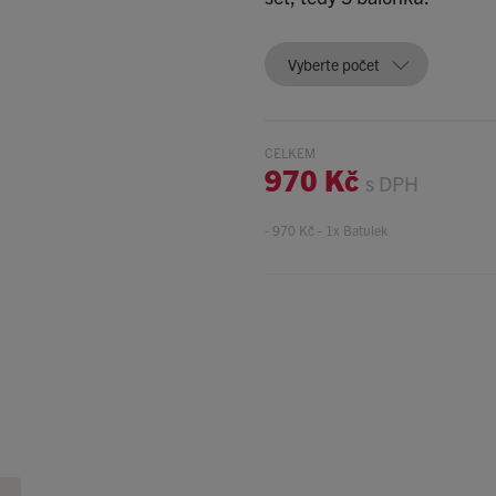
Vyberte počet
CELKEM
970 Kč
s DPH
- 970 Kč - 1x Batulek