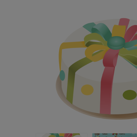
Partneři
Doplňky
Certifikáty
Veřejné dokumenty
Poskytnuté dotační tituly
Vnitřní oznamovací systém