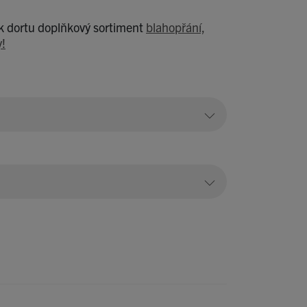
 k dortu doplňkový sortiment
blahopřání,
y!