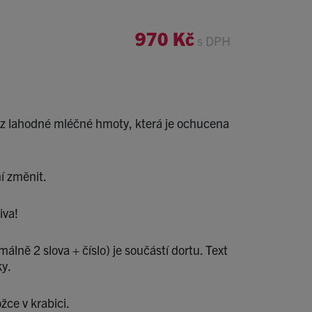
970 Kč
s DPH
z lahodné mléčné hmoty, která je ochucena
í změnit.
iva!
lně 2 slova + číslo) je součástí dortu. Text
y.
žce v krabici.