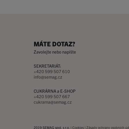
MÁTE DOTAZ?
Zavolejte nebo napište
SEKRETARIÁT:
+420 599 507 610
info@semag.cz
CUKRÁRNA a E-SHOP
+420 599 507 667
cukrarna@semag.cz
2019 SEMAG spol. s r.o. |
Cookies
|
Zásady ochrany osobních úd