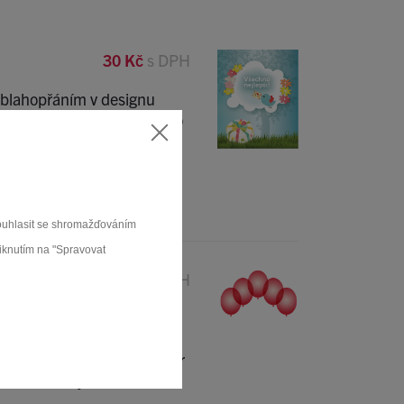
30 Kč
s DPH
s blahopřáním v designu
 ve formátu A5 je vytištěno
e vloženo do obálky.
Vyberte počet
souhlasit se shromažďováním
liknutím na "Spravovat
30 Kč
s DPH
lavy zábavnou párty.
 nebo 20 ks balónků.
rvy a nafouknutý má průměr
te 1 ks - objednáte tak 1