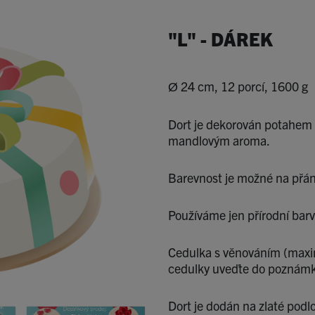
"L" - DÁREK
Ø 24 cm, 12 porcí, 1600 g
Dort je dekorován potahem 
mandlovým aroma.
Barevnost je možné na přán
Používáme jen přírodní barv
Cedulka s věnováním (maximá
cedulky uveďte do poznámk
Dort je dodán na zlaté podlo