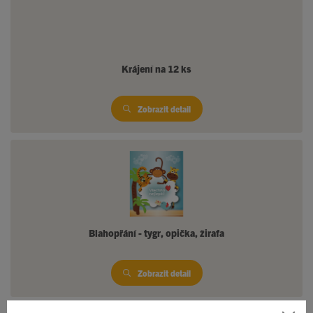
Krájení na 12 ks
Zobrazit detail
Blahopřání - tygr, opička, žirafa
Zobrazit detail