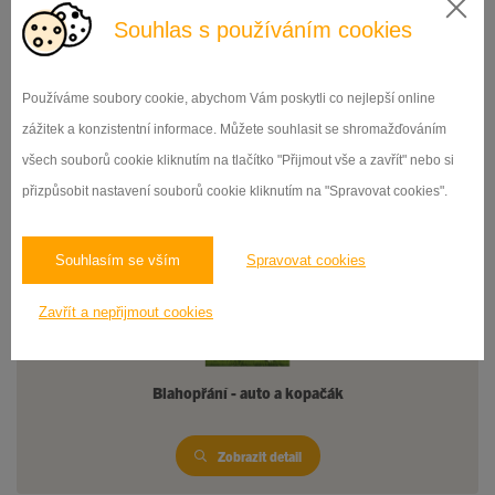
Souhlas s používáním cookies
Používáme soubory cookie, abychom Vám poskytli co nejlepší online
zážitek a konzistentní informace. Můžete souhlasit se shromažďováním
Blahopřání - smajlíci a srdíčko
všech souborů cookie kliknutím na tlačítko "Přijmout vše a zavřít" nebo si
přizpůsobit nastavení souborů cookie kliknutím na "Spravovat cookies".
Zobrazit detail
Souhlasím se vším
Spravovat cookies
Zavřít a nepřijmout cookies
Blahopřání - auto a kopačák
Zobrazit detail