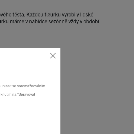
ého těsta. Každou figurku vyrobily lidské
igurku máme v nabídce sezónně vždy v období
souhlasit se shromažďováním
liknutím na "Spravovat