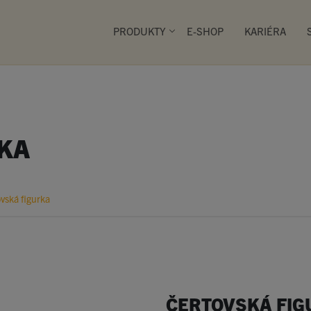
PRODUKTY
E-SHOP
KARIÉRA
PRIMA PEKÁRNY
KA
Společnost SEMAG provozuje
zde nakoupí širokou škálu 
vská figurka
přímo na místě, pochutnají 
snacku, zákusku, chlebíčku
kvalitní kávy či horké polévk
é pečivo
Smažené pečivo
Snacky
Zákus
ČERTOVSKÁ FIG