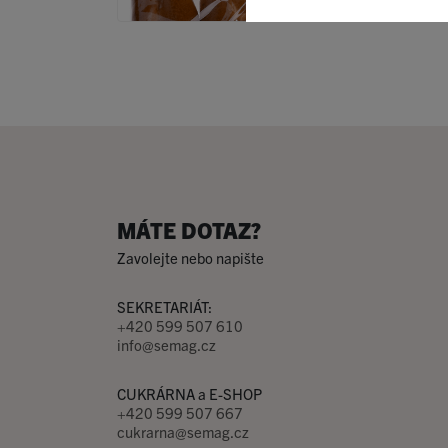
MÁTE DOTAZ?
Zavolejte nebo napište
SEKRETARIÁT:
+420 599 507 610
info@semag.cz
CUKRÁRNA a E-SHOP
+420 599 507 667
cukrarna@semag.cz