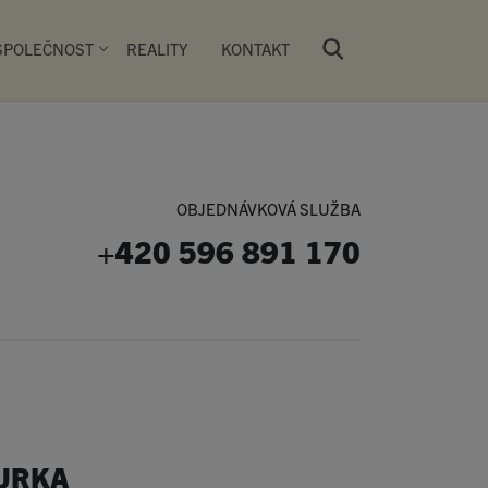
SPOLEČNOST
REALITY
KONTAKT
Všechny produkty
OBJEDNÁVKOVÁ SLUŽBA
+420 596 891 170
 vlastní síť PRIMA PEKÁREN. Návštěvníci
pekařských výrobků kynutých a pečených
si na čerstvě obloženém či zapečeném
 nebo si zde mohou příjemně posedět u
y.
ky
Dorty
Batulky
URKA