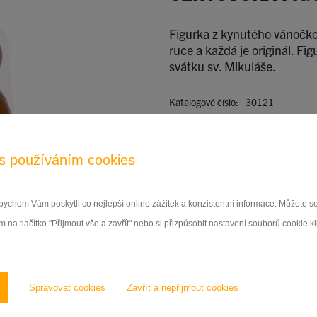
Figurka z kynutého vánočkov
ruce a každá je originál. F
svátku sv. Mikuláše.
Katalogové číslo:
30121
Hmotnost výrobku:
120 g
Trvanlivost:
7 dní
Deklarační list:
s používáním cookies
ychom Vám poskytli co nejlepší online zážitek a konzistentní informace. Můžete 
 na tlačítko "Přijmout vše a zavřít" nebo si přizpůsobit nastavení souborů cookie k
Spravovat cookies
Zavřít a nepřijmout cookies