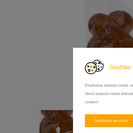
Partneři
Doplňky
Certifikáty
Veřejné dokumenty
Poskytnuté dotační tituly
Vnitřní oznamovací systém
Souhlas 
Používáme soubory cookie, ab
všech souborů cookie kliknutím
cookies".
Souhlasím se vším