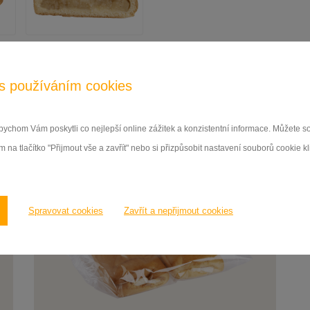
s používáním cookies
ychom Vám poskytli co nejlepší online zážitek a konzistentní informace. Můžete 
 na tlačítko "Přijmout vše a zavřít" nebo si přizpůsobit nastavení souborů cookie k
Spravovat cookies
Zavřít a nepřijmout cookies