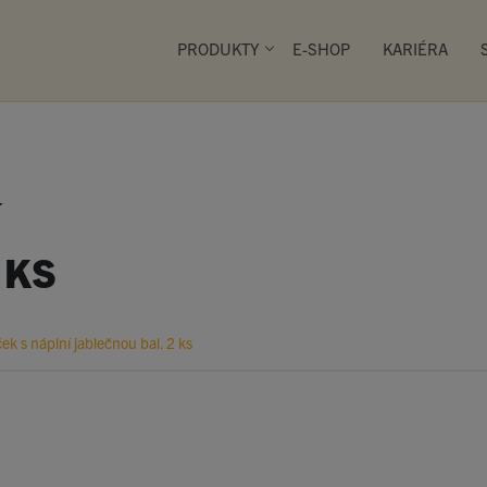
PRODUKTY
E-SHOP
KARIÉRA
PRIMA PEKÁRNY
 KS
Společnost SEMAG provozuje
zde nakoupí širokou škálu 
přímo na místě, pochutnají 
ek s náplní jablečnou bal. 2 ks
snacku, zákusku, chlebíčku
kvalitní kávy či horké polévk
é pečivo
Smažené pečivo
Snacky
Zákus