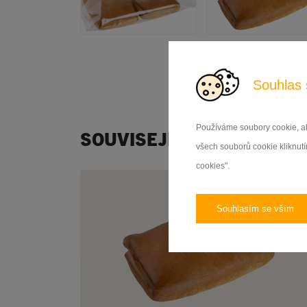
Souhlas 
Používáme soubory cookie, ab
SOUVISEJÍCÍ PRODUKTY
všech souborů cookie kliknutím
cookies".
Souhlasím se vším