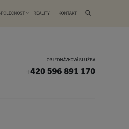
SPOLEČNOST
REALITY
KONTAKT
Všechny produkty
OBJEDNÁVKOVÁ SLUŽBA
+420 596 891 170
 vlastní síť PRIMA PEKÁREN. Návštěvníci
pekařských výrobků kynutých a pečených
si na čerstvě obloženém či zapečeném
 nebo si zde mohou příjemně posedět u
y.
ky
Dorty
Batulky