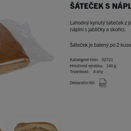
ŠÁTEČEK S NÁPL
Lahodný kynutý šáteček z 
náplní s jablíčky a skořicí.
Šáteček je balený po 2 kus
Katalogové číslo:
32721
Hmotnost výrobku:
140 g
Trvanlivost:
4 dny
Deklarační list: