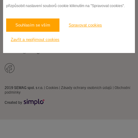
přizpůsobit nastavení souborů cookie kliknutím na "Spravovat cookies".
SEKRETARIÁT:
+420 599 507 610
info@semag.cz
Souhlasím se vším
Spravovat cookies
CUKRÁRNA a E-SHOP
Zavřít a nepřijmout cookies
+420 599 507 667
cukrarna@semag.cz
2019 SEMAG spol. s r.o. |
Cookies
|
Zásady ochrany osobních údajů
|
Obchodní
podmínky
Created by