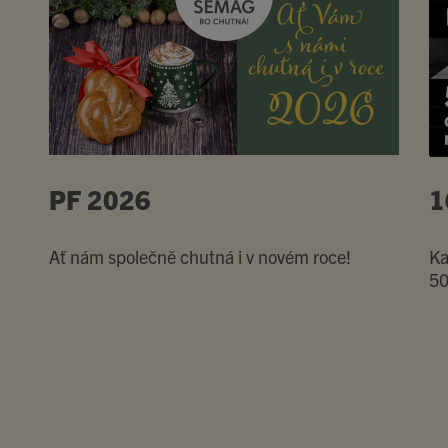
PF 2026
1
Ať nám společně chutná i v novém roce!
Ka
50