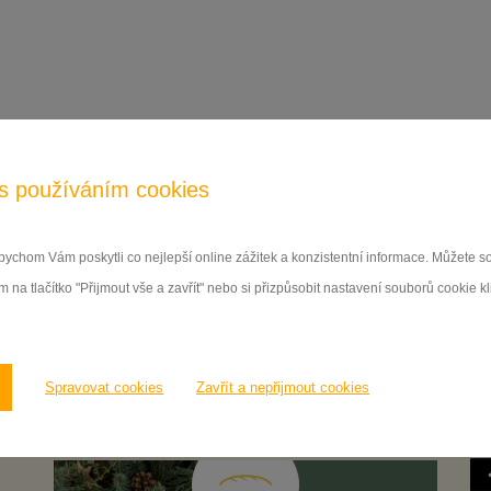
acebooku
s používáním cookies
ychom Vám poskytli co nejlepší online zážitek a konzistentní informace. Můžete 
 na tlačítko "Přijmout vše a zavřít" nebo si přizpůsobit nastavení souborů cookie k
Spravovat cookies
Zavřít a nepřijmout cookies