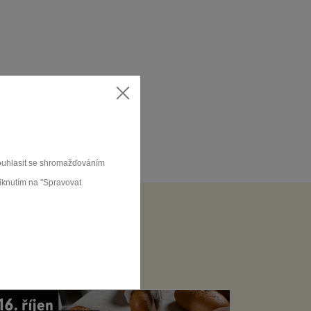
souhlasit se shromažďováním
liknutím na "Spravovat