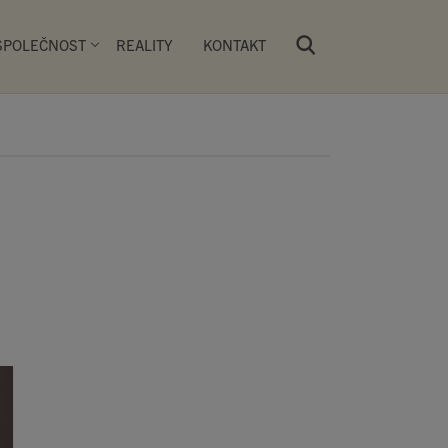
SPOLEČNOST
REALITY
KONTAKT
Všechny produkty
 vlastní síť PRIMA PEKÁREN. Návštěvníci
pekařských výrobků kynutých a pečených
si na čerstvě obloženém či zapečeném
 nebo si zde mohou příjemně posedět u
y.
ky
Dorty
Batulky