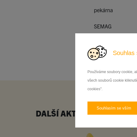
pekárna
SEMAG
Sdílet na F
Souhlas 
Používáme soubory cookie, ab
všech souborů cookie kliknutím
cookies".
Souhlasím se vším
DALŠÍ AKTUALITY