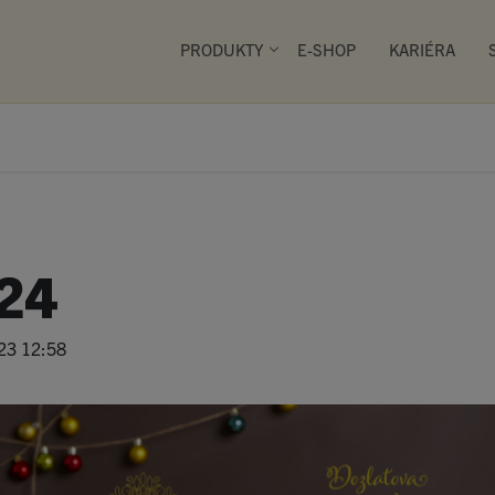
PRODUKTY
E-SHOP
KARIÉRA
PRIMA PEKÁRNY
24
Společnost SEMAG provozuje
zde nakoupí širokou škálu 
přímo na místě, pochutnají 
23 12:58
snacku, zákusku, chlebíčku
kvalitní kávy či horké polévk
é pečivo
Smažené pečivo
Snacky
Zákus