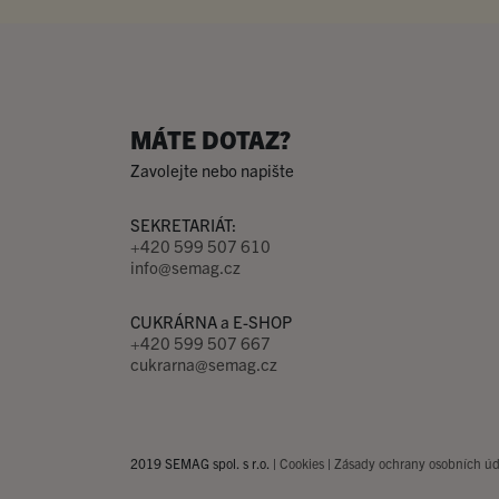
MÁTE DOTAZ?
Zavolejte nebo napište
SEKRETARIÁT:
+420 599 507 610
info@semag.cz
CUKRÁRNA a E-SHOP
+420 599 507 667
cukrarna@semag.cz
2019 SEMAG spol. s r.o. |
Cookies
|
Zásady ochrany osobních úd