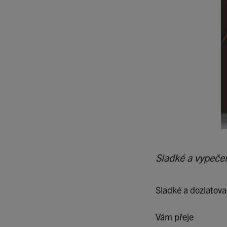
Partneři
Doplňky
Certifikáty
Veřejné dokumenty
Poskytnuté dotační tituly
Vnitřní oznamovací systém
Sladké a vypeče
Sladké a dozlatova
Vám přeje